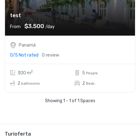
test
$3.500
From
/day
Panamá
0/5
Not rated
0 review
2
300 m
5
People
2
2
bathrooms
Beds
Showing 1 - 1 of 1 Spaces
Turioferta