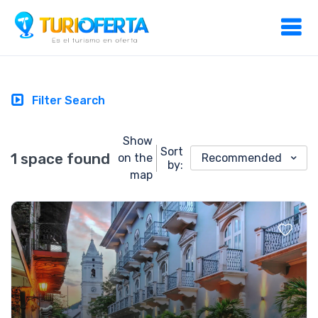
Filter Search
Show
Sort
1 space found
on the
Recommended
by:
map