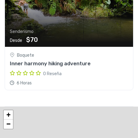
Senderismo
$70
Desde
Boquete
Inner harmony hiking adventure
0 Reseña
6 Horas
+
−